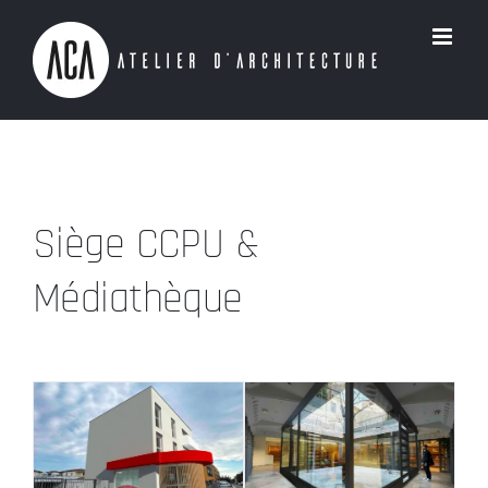
Passer
au
contenu
Siège CCPU &
Médiathèque